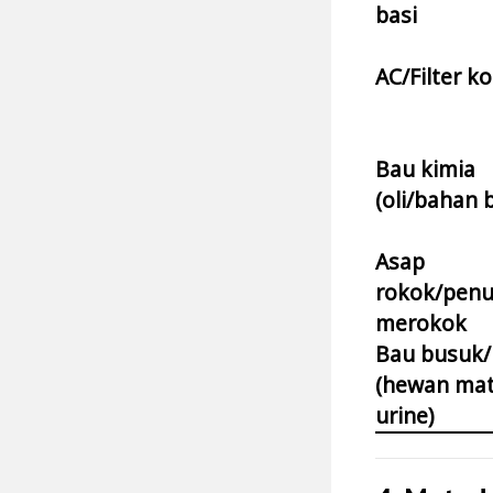
basi
AC/Filter k
Bau kimia
(oli/bahan 
Asap
rokok/pen
merokok
Bau busuk/
(hewan mat
urine)