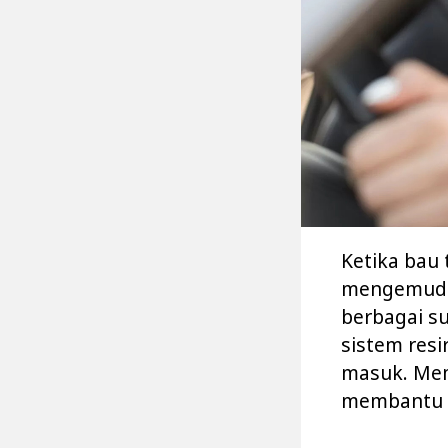
Ketika bau
mengemudi 
berbagai s
sistem resi
masuk. Mem
membantu A