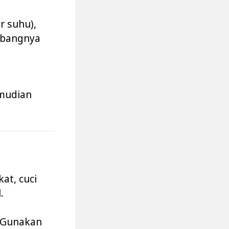
r suhu),
embangnya
emudian
at, cuci
.
. Gunakan