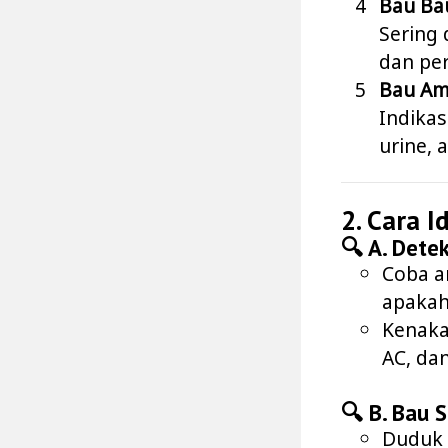
Bau Ba
Sering 
dan pe
Bau Am
Indikas
urine, 
2. Cara I
🔍 A. Dete
Coba a
apakah
Kenakan
AC, da
🔍 B. Bau S
Duduk 