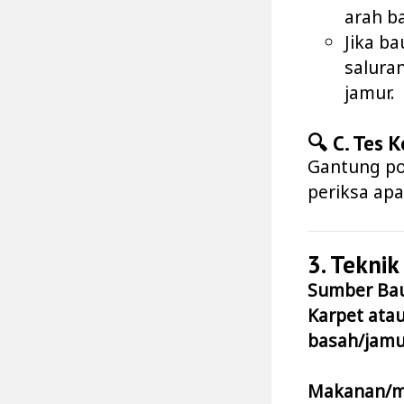
arah b
Jika b
salura
jamur.
🔍 C. Tes 
Gantung po
periksa ap
3. Tekni
Sumber Ba
Karpet atau
basah/jamu
Makanan/