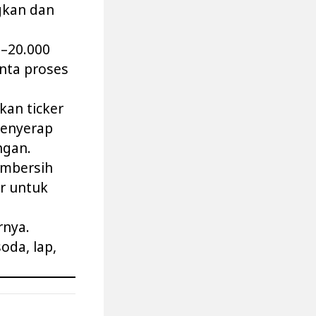
ngkan dan
0–20.000
nta proses
kan ticker
menyerap
ngan.
embersih
ir untuk
rnya.
oda, lap,