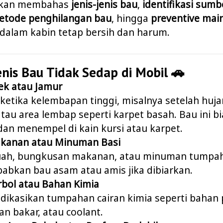
i akan membahas
jenis-jenis bau
,
identifikasi sumb
etode penghilangan bau
, hingga
preventive mai
 dalam kabin tetap bersih dan harum.
jenis Bau Tidak Sedap di Mobil 🚗
ek atau Jamur
ketika kelembapan tinggi, misalnya setelah huj
atau area lembap seperti karpet basah. Bau ini b
dan menempel di kain kursi atau karpet.
kanan atau Minuman Basi
buah, bungkusan makanan, atau minuman tumpah
abkan bau asam atau amis jika dibiarkan.
rbol atau Bahan Kimia
dikasikan tumpahan cairan kimia seperti bahan
han bakar, atau coolant.