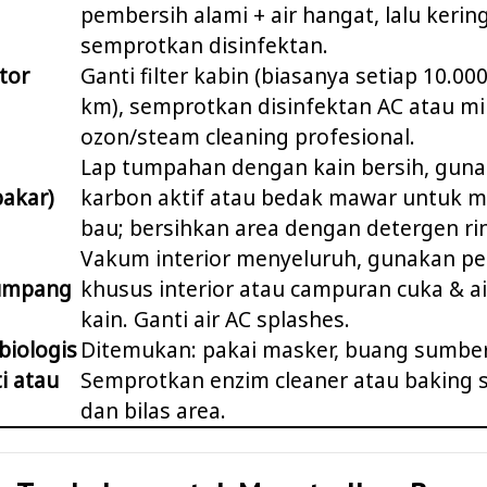
pembersih alami + air hangat, lalu keri
semprotkan disinfektan.
otor
Ganti filter kabin (biasanya setiap 10.00
km), semprotkan disinfektan AC atau mi
ozon/steam cleaning profesional.
Lap tumpahan dengan kain bersih, guna
bakar)
karbon aktif atau bedak mawar untuk 
bau; bersihkan area dengan detergen ri
Vakum interior menyeluruh, gunakan p
umpang
khusus interior atau campuran cuka & a
kain. Ganti air AC splashes.
biologis
Ditemukan: pakai masker, buang sumbe
i atau
Semprotkan enzim cleaner atau baking s
dan bilas area.