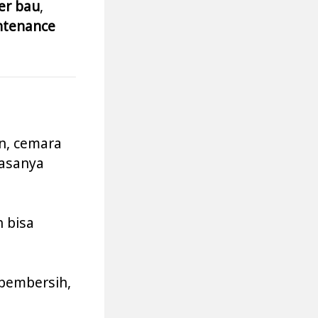
er bau
,
ntenance
an, cemara
iasanya
 bisa
 pembersih,