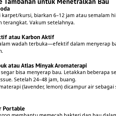
e Tambahan untuk Menetralkan Bau
Soda
 karpet/kursi, biarkan 6–12 jam atau semalam h
 terangkat. Vakum setelahnya.
ktif atau Karbon Aktif
alam wadah terbuka—efektif dalam menyerap b
n.
buk atau Atlas Minyak Aromaterapi
 segar bisa menyerap bau. Letakkan beberapa se
issue. Setelah 24–48 jam, buang.
materapi (lavender, lemon) dicampur air sebaga
r Portable
ozon membantu memecah bakteri dan bau dalam