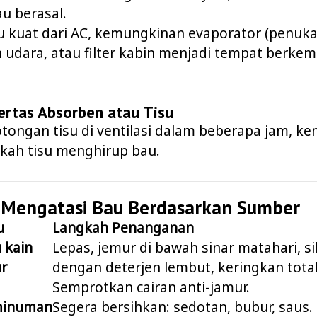
au berasal.
au kuat dari AC, kemungkinan evaporator (penuka
n udara, atau filter kabin menjadi tempat berk
Kertas Absorben atau Tisu
tongan tisu di ventilasi dalam beberapa jam, k
akah tisu menghirup bau.
k Mengatasi Bau Berdasarkan Sumber
u
Langkah Penanganan
 kain
Lepas, jemur di bawah sinar matahari, sik
r
dengan deterjen lembut, keringkan total
Semprotkan cairan anti-jamur.
minuman
Segera bersihkan: sedotan, bubur, saus