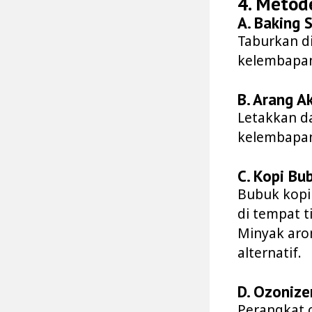
4. Metod
A. Baking 
Taburkan di
kelembapan
B. Arang A
Letakkan d
kelembapa
C. Kopi Bu
Bubuk kopi
di tempat t
Minyak aro
alternatif.
D. Ozonize
Perangkat 