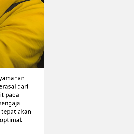
enyamanan
rasal dari
it pada
 sengaja
tepat akan
optimal.