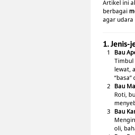
Artikel in
berbagai
m
agar udara
1. Jenis-
Bau Ap
Timbul 
lewat, 
“basa” 
Bau Ma
Roti, 
menyeb
Bau Ka
Mengin
oli, ba