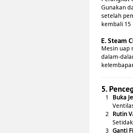
Gunakan da
setelah pem
kembali 15
E. Steam C
Mesin uap 
dalam-dala
kelembapa
5. Pence
Buka J
Ventila
Rutin V
Setidak
Ganti F