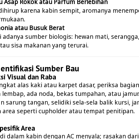
u Asap Rokok atau Parfum Berlebihan
dihirup karena kabin sempit, aromanya menempe
rmukaan.
onia atau Busuk Berat
i adanya sumber biologis: hewan mati, serangg
atau sisa makanan yang terurai.
dentifikasi Sumber Bau
ksi Visual dan Raba
ngkat alas kaki atau karpet dasar, periksa bagi
 lembap, ada noda, bekas tumpahan, atau jamur
 sarung tangan, selidiki sela-sela balik kursi, ja
n area seperti cupholder atau tempat penitipan.
pesifik Area
di dalam kabin dengan AC menyala; rasakan dari 