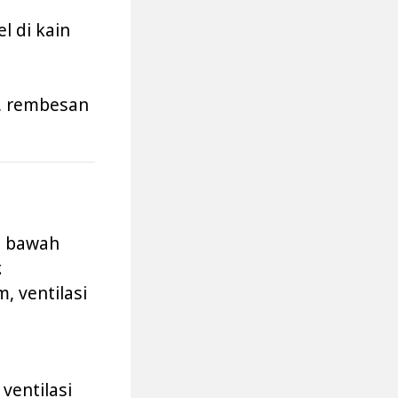
l di kain
a, rembesan
an bawah
.
m, ventilasi
ventilasi