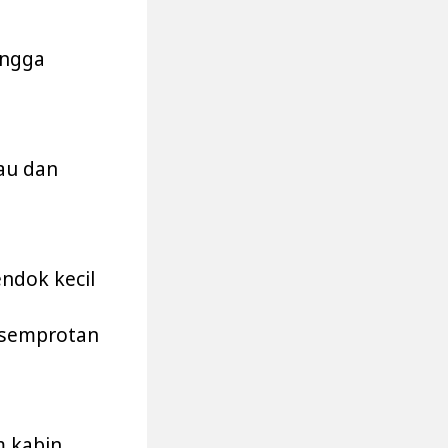
ingga
au dan
ndok kecil
i semprotan
 kabin.